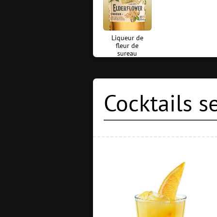
Liqueur de
fleur de
sureau
Cocktails 