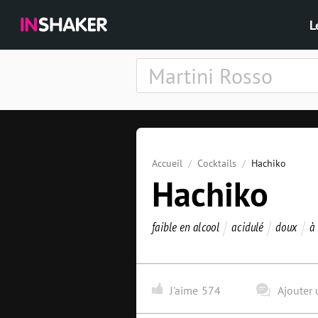
L
Accueil
Cocktails
Hachiko
Hachiko
faible en alcool
acidulé
doux
à
J'aime
574
Ajouter