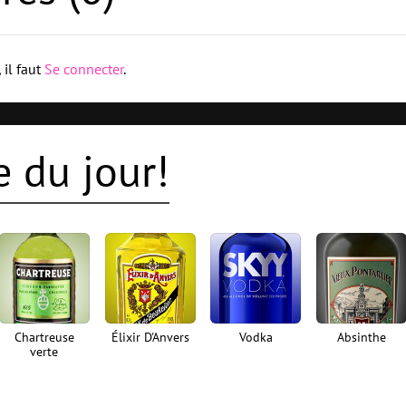
 il faut
Se connecter
.
 du jour!
Chartreuse
Élixir D'Anvers
Vodka
Absinthe
verte