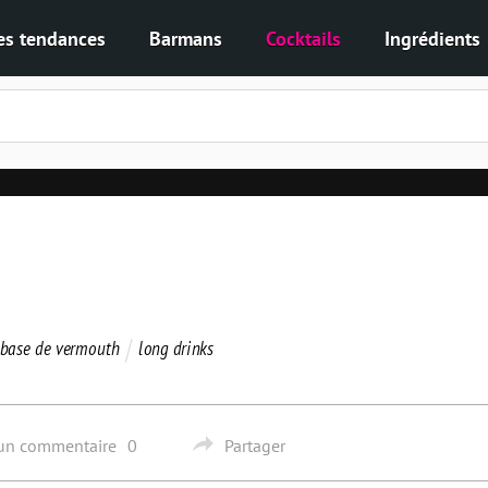
es tendances
Barmans
Cocktails
Ingrédients
 base de vermouth
long drinks
 un commentaire
0
Partager