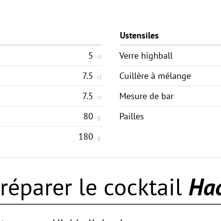
Ustensiles
5
Verre highball
cl
7.5
Cuillère à mélange
cl
7.5
Mesure de bar
cl
80
Pailles
g
180
g
éparer le cocktail
Ha