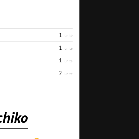
1
unité
1
unité
1
unité
2
unité
chiko