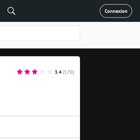
Connexion
3.4
(170)